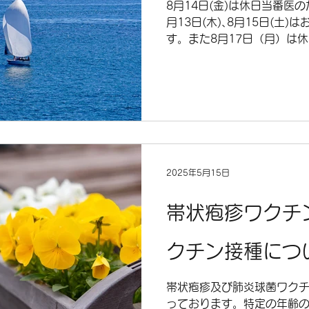
8月14日(金)は休日当番医
月13日(木)､8月15日(土
す。また8月17日（月）は
ら
診致します。
2025年5月15日
帯状疱疹ワクチ
クチン接種につ
帯状疱疹及び肺炎球菌ワク
っております。特定の年齢