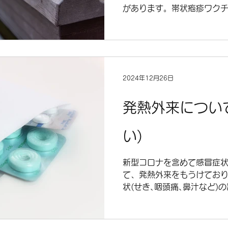
があります。帯状疱疹ワクチ
ン)と２回接種(シングリック
や価格の違いがあります。
は予約が必要となりますので
願いします。 対象年齢でな
能な場合がありますので、
2024年12月26日
発熱外来につい
い)
新型コロナを含めて感冒症
て、発熱外来をもうけており
状(せき､咽頭痛､鼻汁など)
約をして頂いてからの受診
受診可能な時間をお伝えしま
TELをお願いします。(026..