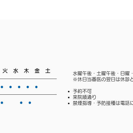
 火 水 木 金 土
水曜午後・土曜午後・日曜
※休日当番医の翌日は休診
 ● ● ● ● ●
予約不可
来院順通り
 ● ● ●
禁煙指導・予防接種は電話