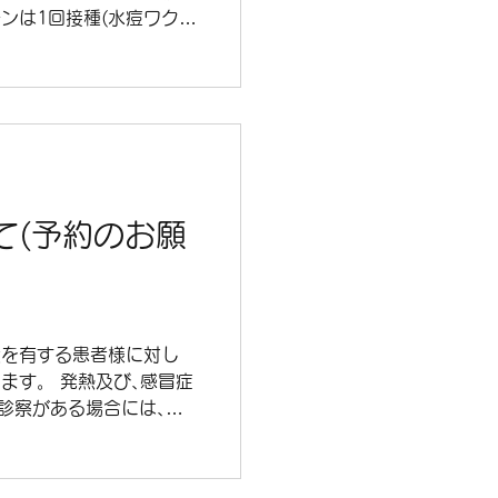
ンは1回接種(水痘ワクチ
ス)があり､それぞれ効果
いずれのワクチンも接種に
､クリニックに連絡をお
い方も､自費での接種が可
ご相談ください。
て(予約のお願
状を有する患者様に対し
ます。 発熱及び､感冒症
の診察がある場合には､予
をお願いしております。
すので､受診前に医院に
.